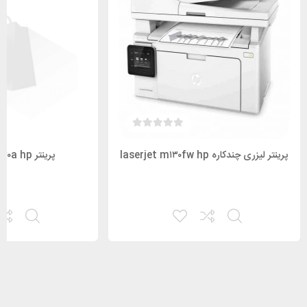
پرینتر لیزری چندکاره laserjet m۱۳۰fw hp
پرینتر laserjet m۱۳۰a hp