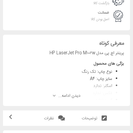
بازگشت کالا
ضمانت
اصل بودن کالا
معرفی کوتاه
پرینتر اچ پی مدل HP LaserJet Pro M۱۰۲w
یژگی های محصول
نوع چاپ:
تک رنگ
سایز چاپ:
A4
اسکنر:
ندارد
فکس:
ندارد
دیدن ادامه...
کپی:
ندارد
قابلیت چاپ دو رو:
ندارد
نوع اتصال به کامپیوتر:
درگاه USB 2.0
توضیحات
نظرات
شبکه بی سیم Wi-Fi:
دارد