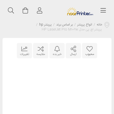
خانه
/
انواع پرینتر
/
بر اساس برند
/
پرینتر hp
/
پرینتر اچ پی مدل HP LaserJet Pro M۱۰۲w
محبوب
ارسال
خبر بده
مقایسه
تغییرات