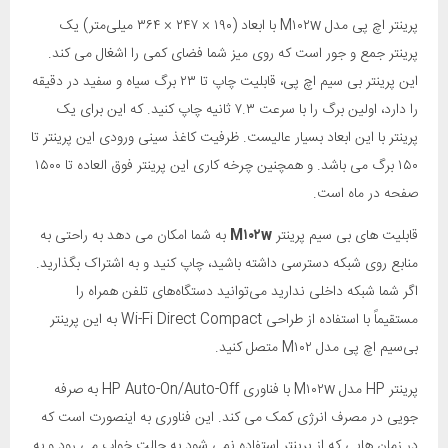
پرینتر اچ پی مدل M۱۰۲w با ابعاد (۱۹۰ × ۲۴۷ × ۳۶۴ میلی‌متر) یک
پرینتر جمع و جور است که روی میز شما فضای کمی را اشغال می کند.
این پرینتر بی سیم اچ پی، قابلیت چاپ تا ۲۳ برگ سیاه و سفید در دقیقه
را دارد، اولین برگ را با سرعت ۷.۳ ثانیه چاپ کنید. که این برای یک
پرینتر با این ابعاد بسیار عالیست. ظرفیت کاغذ سینی ورودی این پرینتر تا
۱۵۰ برگ می باشد. و همچنین چرخه کاری این پرینتر فوق العاده تا ۱۵۰۰
صفحه در ماه است.
قابلیت های بی سیم پرینتر
M۱۰۲w
به شما امکان می دهد به راحتی به
منابع روی شبکه دسترسی داشته باشید، چاپ کنید و به اشتراک بگذارید.
اگر شما شبکه داخلی ندارید می‌توانید دستگاه‌های تلفن همراه را
مستقیماً با استفاده از طراحی Wi-Fi Direct Compact به این پرینتر
بی‌سیم اچ پی مدل M۱۰۲ متصل کنید.
پرینتر HP مدل M۱۰۲w با فناوری HP Auto-On/Auto-Off به صرفه
جویی در مصرف انرژی کمک می کند. این فناوری به اینصورت است که
در زمان هایی که از پرینتر استفاده نمی شود به حالت خواب می رود و به