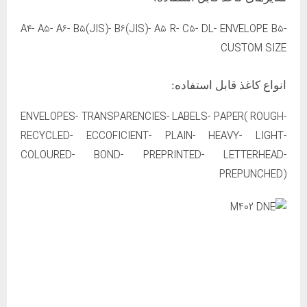
A۴- A۵- A۶- B۵(JIS)- B۶(JIS)- A۵ R- C۵- DL- ENVELOPE B۵-
CUSTOM SIZE
انواع کاغذ قابل استفاده:
ENVELOPES- TRANSPARENCIES- LABELS- PAPER( ROUGH-
RECYCLED- ECCOFICIENT- PLAIN- HEAVY- LIGHT-
COLOURED- BOND- PREPRINTED- LETTERHEAD-
PREPUNCHED)