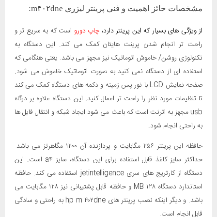
مشخصات حائز اهمیت و فنی پرینتر لیزری m۴۰۲dne:
از ویژگی های بسیار که این پرینتر دارد،
چاپ دورو
است که به سریع تر و
راحت تر انجام شدن پرینت هایتان کمک می کند. این دستگاه به
تکنولوژی روشن/ خاموش اتوماتیک نیز مجهز می باشد. یعنی هنگامی که
استفاده ای از دستگاه نمی کنید به صورت اتوماتیک خاموش می شود.
صفحه نمایش LCD با نور پس زمینه و دکمه های دستگاه کمک می کند
تا تنظیمات مورد نظر را راحت تر اعمال کنید. این دستگاه علاوه بر درگاه
usb مجهز به اترنت است که باعث می شود ایجاد شبکه و انتقال فایل ها
به راحتی انجام شود.
حافظه این پرینتر ۲۵۶ مگابایت و پردازنده آن ۱۲۰۰ مگاهرتز می باشد.
حداکثر سایز کاغذ قابل استفاده برای این دستگاه، سایز a۴ است. این
دستگاه از کارتریج های سری jetintelligence استفاده می کند. حافظه
استاندارد دستگاه ۱۲۸ MB و حافظه قابل پشتیبانی نیز ۱۲۸ مگابایت می
باشد. و دیگر اینکه نصب پرینتر های hp m ۴۰۲dne به راحتی و سادگی
قابل انجام است.