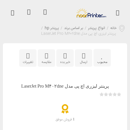
خانه
/
انواع پرینتر
/
بر اساس برند
/
پرینتر hp
/
پرینتر لیزری اچ پی مدل LaserJet Pro M۴۰۲dne
ارسال
خبر بده
مقایسه
تغییرات
محبوب
پرینتر لیزری اچ پی مدل LaserJet Pro M۴۰۲dne
فروش موفق
1