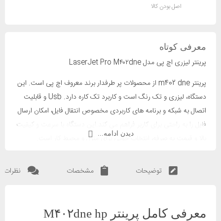
اصل بودن کالا
معرفی کوتاه
پرینتر لیزری اچ پی مدل LaserJet Pro M۴۰۲dne
پرینتر m402 dne از محصولات پر طرفدار برند معروف اچ پی است. این
دستگاه، لیزری و تک رنگ است و کاربرد تک کاره دارد. Usb و قابلیت
اتصال به شبکه و برنامه های کاربردی مخصوص انتقال فایل، امکان ارسال
فایل را به راحتی برای کاربر فراهم می کند.این دستگاه با سرعت و کیفیت
دیدن ادامه...
بالا و قیمت به صرفه، انتخاب خوبی برای منزل و محیط کار است.
توضیحات
مشخصات
نظرات
معرفی کامل پرینتر M۴۰۲dne hp