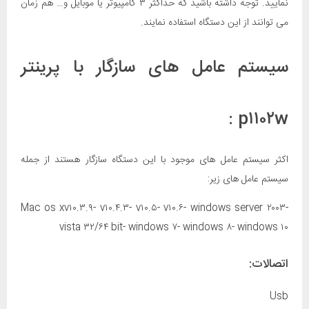
نمایید. توجه داشته باشید که حداکثر ۳ کامپیوتر یا موبایل و… هم زمان
می توانند از این دستگاه استفاده نمایند.
سیستم عامل های سازگار با پرینتر
p۱۱۰۲w :
اکثر سیستم عامل های موجود با این دستگاه سازگار هستند از جمله
سیستم عامل های زیر:
Mac os xv۱۰.۳.۹- v۱۰.۴.۳- v۱۰.۵- v۱۰.۶- windows server ۲۰۰۳-
vista ۳۲/۶۴ bit- windows ۷- windows ۸- windows ۱۰
اتصالات:
Usb