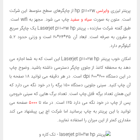
پرینتر لیزری
وایرلس
hp p۱۱۰۲w از چاپگرهای سطح متوسط این شرکت
است. متون به صورت
سیاه و سفید
چاپ می شود. مجهز به wifi است.
طبق گفته شرکت سازنده ، پرینتر Laserjet p۱۱۰۲w hp یک چاپگر سریع
و مقرون به صرفه است. ابعاد آن ۳۵*۲۴*۲۰ است و وزنی حدود ۵.۲
کیلوگرم دارد.
امکان خوب پرینتر Laserjet p۱۱۰۲w hp این است که به شما اجازه می
دهد به محفظه کاغذ از جلوی چاپگر دسترسی داشته باشید. وضوح چاپ
در این دستگاه ۶۰۰*۶۰۰ dpi است. در هر دقیقه می توانید ۱۸ صفحه با
آن چاپ کنید. سینی جلویی دستگاه ۱۵۰ برگه را در خود نگه می دارد که
این همان تعداد برگه قابل چاپ است. تعداد برگ هایی که سینی خروجی
پس از چاپ در خود نگه می دارد ۱۲۵ است. در ماه تا
۵۰۰۰
صفحه می
توانید با این پرینتر به چاپ برسانید اما شرکت اچ پی پیشنهاد می کند
مقداری کمتر از این میزان را استفاده نمایید.