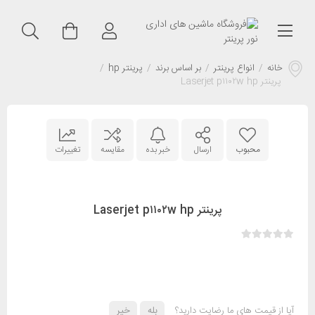
خانه
/
انواع پرینتر
/
بر اساس برند
/
پرینتر hp
/
پرینتر Laserjet p۱۱۰۲w hp
محبوب
ارسال
خبر بده
مقایسه
تغییرات
پرینتر Laserjet p۱۱۰۲w hp
آیا از قیمت های ما رضایت دارید؟
بله
خیر