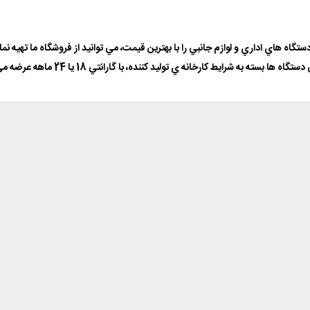
دستگاه هاي اداري و لوازم جانبي را با بهترين قيمت، مي توانيد از فروشگاه ما تهيه نما
تگاه ها بسته به شرايط کارخانه ي توليد کننده، با گارانتي 18 يا 24 ماهه عرضه مي شوند.