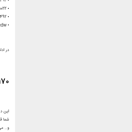
• Pixma mx492
• Canon 0013c022
• Pixma mx492
• Mf726cdw
در اد
0 :
و… می توا