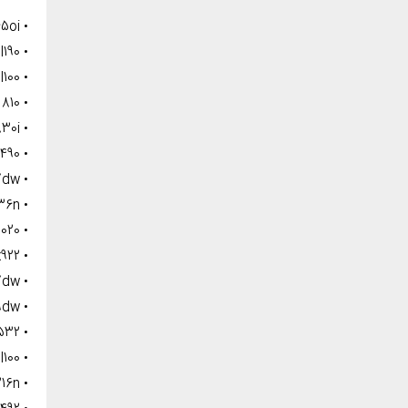
• Laser class 65oi
• Fax phone l190
• Fax phone l100
• Laser class 810
• Laser class 830i
• Canon pixma mx490
• Mf227dw
• Mf236n
• Maxify mb5020
• Pixma mx922
• Mf247dw
• Mf249dw
• Pixma x532
• Faxphone l100
• Mf216n