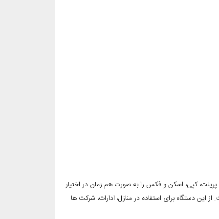
ره است. از تکنولوژی لیزری در ساخت دستگاه استفاده می شود. 4 قابلیت پرینت، کپی، اسکن و فکس را به صورت هم زمان در اختیار
ه حدود 9 کیلوگرم است. حافظه جانبی آن 542 مگابایت است. از این دستگاه برای استفاده در منازل، ادارات، شرکت ها