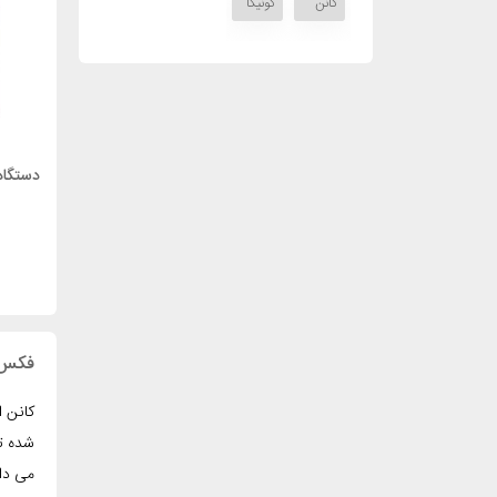
کانن
کونیکا
فکس non
کانن ا
شده ت
می دان