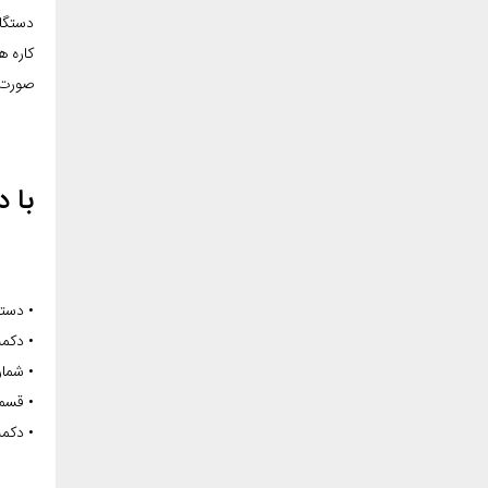
دستگاه
کاره ه
صورت جداگانه نداری
با 
• دستگ
• دکم
• شمار
• قسمت
• دکمه ی ا