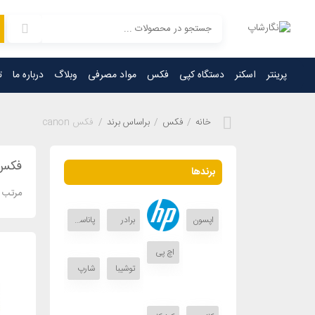
پرینتر
اسکنر
دستگاه کپی
فکس
مواد مصرفی
وبلاگ
درباره ما
ت
خانه
/
فکس
/
براساس برند
/
فکس canon
فکس non
برندها
مرتب 
اپسون
برادر
پاناسونیک
اچ پی
توشیبا
شارپ