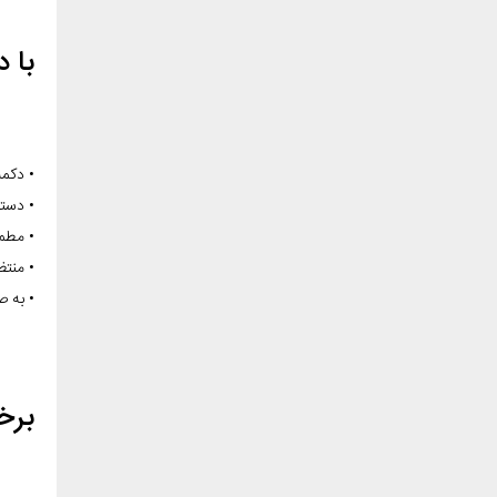
با 
• دکمه
• دستگاه را در
• مطمئ
• منتظ
• به 
برخ