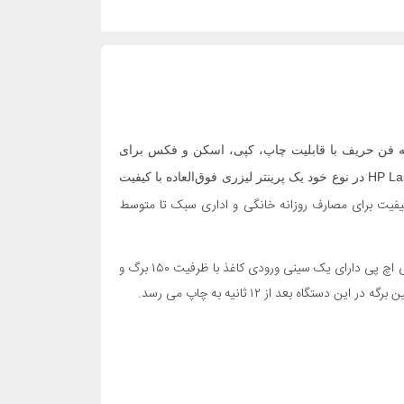
مه فن حریف با قابلیت چاپ، کپی، اسکن و فکس برای
HP La
در نوع خود یک پرینتر لیزری فوق‌العاده با کیفیت
فیت برای مصارف روزانه خانگی و اداری سبک تا متوسط
البته شرکت اچ پی ۱۵۰ تا ۲۵۰۰ صفحه را برای حفظ سلامت و طول عمر دستگاه به کاربران این محصول توصیه کرده است. مدل M۲۸۱fdw لیزری اچ پی دارای یک سینی ورودی کاغذ با ظرفیت‌ ۱۵۰ برگ و