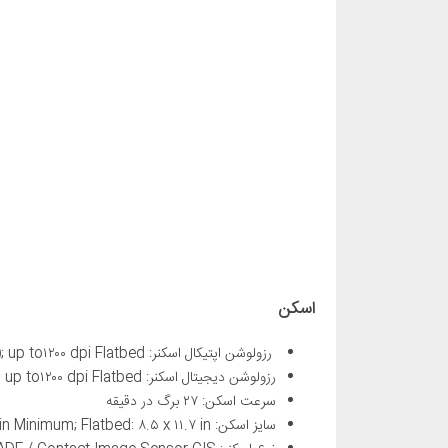
اسکن
رزولوشن اپتیکال اسکنر: Up to ۳۰۰ dpi (color and mono ADF); up to۱۲۰۰ dpi Flatbed
رزولوشن دیجیتال اسکنر: Up to ۳۰۰ dpi (color and mono ADF); up to۱۲۰۰ dpi Flatbed
سرعت اسکن: ۲۷ برگ در دقیقه
سایز اسکن: ADF: ۸.۵ x ۱۴ in Maximum; ۴ x ۶ in Minimum; Flatbed: ۸.۵ x ۱۱.۷ in