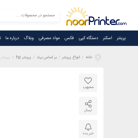
پرینتر
اسکنر
دستگاه کپی
فکس
مواد مصرفی
وبلاگ
درباره ما
ت
خانه
/
انواع پرینتر
/
بر اساس برند
/
پرینتر hp
/
پرینتر چند
محبوب
ارسال
خبر بده