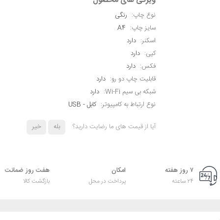
ویژگی های محصول
نوع چاپ:
رنگی
سایز چاپ:
A4
اسکنر:
دارد
کپی:
دارد
فکس:
دارد
قابلیت چاپ دو رو:
دارد
شبکه بی سیم Wi-Fi:
دارد
نوع ارتباط به کامپیوتر:
کابل - USB
آیا از قیمت های ما رضایت دارید؟
بله
خیر
۷ روز هفته
امکان
هفت روز ضمانت
۲۴ ساعته
پرداخت در محل
بازگشت کالا