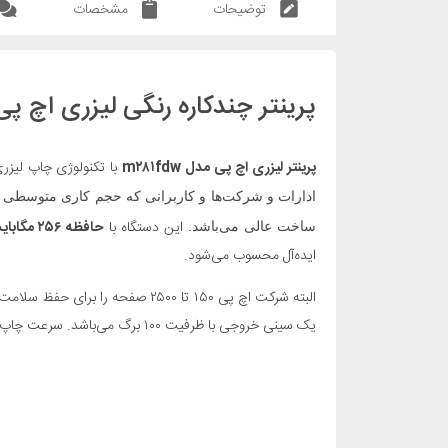
توضیحات
مشخصات
پرینتر چندکاره رنگی لیزری اچ پی مدل ro MFP M۲۸۱fdw
پرینتر لیزری اچ پی مدل m۲۸۱fdw
با تکنولوژی چاپ لیز
ادارات و شرکت‌ها و کاربرانی که حجم کاری متوسطی دار
این دستگاه با
حافظه ۲۵۶ مگابایت
ساخت عالی
می‌باشد.
ایده‌آل محسوب می‌شود.
یک سینی خروجی با ظرفیت ۱۰۰ برگ می‌باشد. سرعت چاپ در این مدل از پرینترهای لیزری اچ پی در هر دقیقه ۱۸ صفحه در سایز A۴ است. اولین برگه در این دستگاه بعد از ۱۲ ثانیه به چاپ می رسد.