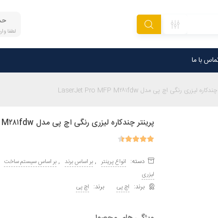
حس
لطفا وا
ماس با ما
کاره لیزری رنگی اچ پی مدل LaserJet Pro MFP M۲۸۱fdw
پرینتر چندکاره لیزری رنگی اچ پی مدل LaserJet Pro MFP M۲۸۱fdw
دسته:
,
,
انواع پرینتر
بر اساس برند
بر اساس سیستم ساخت
لیزری
برند:
اچ پی
اچ پی