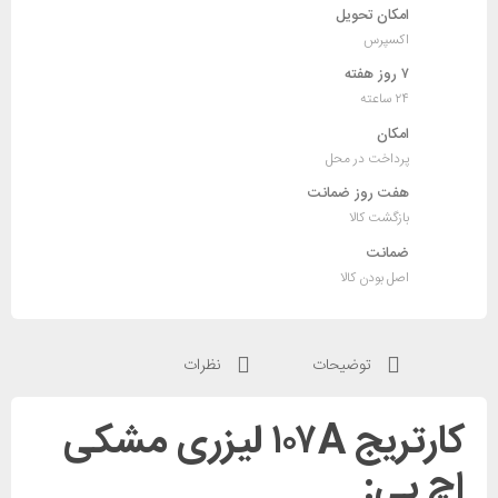
Hp
امکان تحویل
107a
اکسپرس
عدد
۷ روز هفته
۲۴ ساعته
امکان
پرداخت در محل
هفت روز ضمانت
بازگشت کالا
ضمانت
اصل بودن کالا
توضیحات
نظرات
کارتریج ۱۰۷A لیزری مشکی
اچ پی: