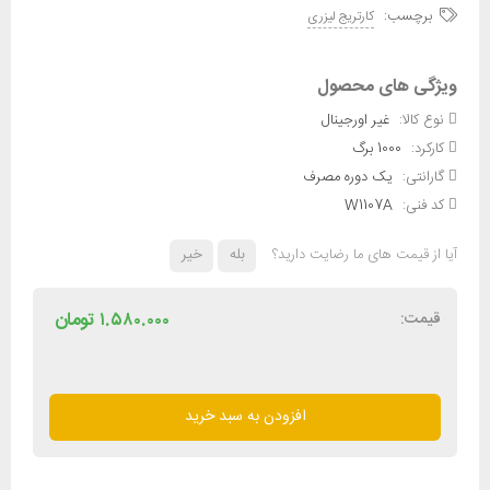
برچسب:
کارتریج لیزری
ویژگی های محصول
نوع کالا:
غیر اورجینال
کارکرد:
1000 برگ
گارانتی:
یک دوره مصرف
کد فنی:
W1107A
آیا از قیمت های ما رضایت دارید؟
بله
خیر
قیمت:
۱.۵۸۰.۰۰۰
تومان
کارتریج
تونر
افزودن به سبد خرید
اچ
پی
مدل