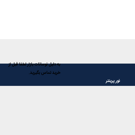
به دلیل نوسانات بازار لطفا قبل از
خرید تماس بگیرید.
نور پرینتر
فروشگاه ماشینهای اداری نور پرینتر مرجع تخصصی در زمینه فروش دستگاه
های کپی، پرینتر، اسکنر و فاکس و همچنین تمامی مواد و قطعات مصرفی
آنها و با داشتن سال ها تجربه، در خدمت مشتریان عزیز می باشد.
خدمات مشتریان
پاسخ به پرسش‌های متداول
رویه‌های بازگرداندن کالا