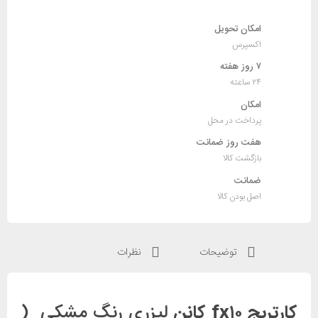
کانن
CANON
امکان تحویل
FX10
اکسپرس
Black
۷ روز هفته
عدد
۲۴ ساعته
امکان
پرداخت در محل
هفت روز ضمانت
بازگشت کالا
ضمانت
اصل بودن کالا
توضیحات
نظرات
کارتریج fx۱۰
کانن
لیزری رنگ مشکی (