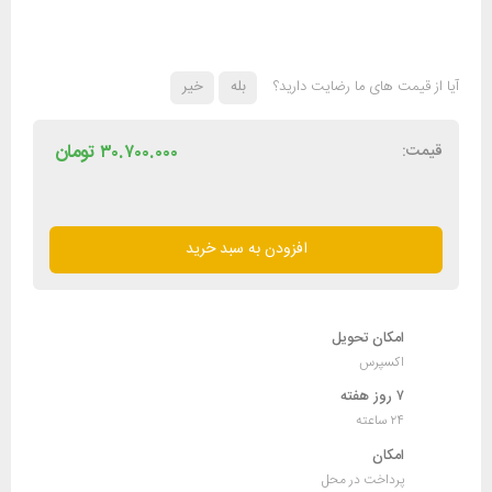
آیا از قیمت های ما رضایت دارید؟
بله
خیر
قیمت:
۳۰.۷۰۰.۰۰۰
تومان
پرینتر
چندکاره
افزودن به سبد خرید
اچ
پی
HP
LaserJet
امکان تحویل
MFP
اکسپرس
M141w
۷ روز هفته
عدد
۲۴ ساعته
امکان
پرداخت در محل