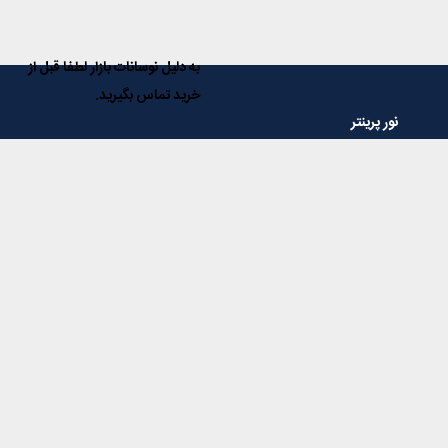
به دلیل نوسانات بازار لطفا قبل از
خرید تماس بگیرید.
نور پرینتر
فروشگاه ماشینهای اداری نور پرینتر مرجع تخصصی در زمینه فروش دستگاه
های کپی، پرینتر، اسکنر و فاکس و همچنین تمامی مواد و قطعات مصرفی
آنها و با داشتن سال ها تجربه، در خدمت مشتریان عزیز می باشد.
خدمات مشتریان
پاسخ به پرسش‌های متداول
رویه‌های بازگرداندن کالا
شرایط استفاده
ثبت شکایت
حریم خصوصی
سامانه رهگیری مرسولات پستی