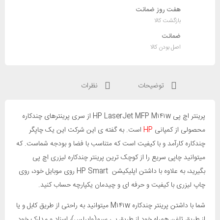
هفت روز ضمانت
بازگشت کالا
ضمانت
اصل بودن کالا
توضیحات
نظرات
پرینتر اچ پی HP LaserJet MFP M۱۴۱w از سری پرینترهای چندکاره
محصولی از کمپانی
HP
است. به گفته ی این شرکت این یک چاپگر
چندکاره کارآمد و با کیفیت است که متناسب با فضا و بودجه شماست. که
میتوانید چاپی سریع را از کوچک ترین پرینتر چندکاره لیزری اچ پی
بگیرید، به علاوه با داشتن اپلیکیشن HP Smart روی موبایل خود، روی
چاپ لیزری با کیفیت و حرفه ای و چیدمان یکپارچه حساب کنید.
شما با داشتن پرینتر چندکاره M۱۴۱w میتوانید به راحتی از طریق کابل و یا
از طریق تلفن همراه خود از طریق بی سیم(وایرلس)، اسناد و مدارک خود