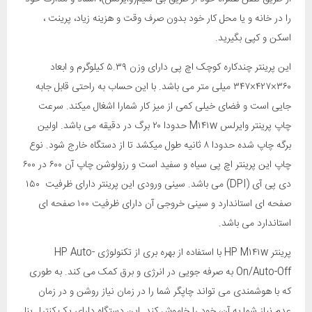
را در خانه و یا محل کار خود بدون صرف وقت و هزینه زیاد، پرینت ،
اسکن و کپی بگیرید.
این پرینتر چندکاره کوچک اچ پی دارای وزن ۵.۳۹ کیلوگرم و ابعاد
۳۶۰×۴۲۷×۳۴۷ میلی متر می باشد. با این حساب به راحتی قابل جابه
جایی است و فضای خیلی کمی از میز کار شمارا اشغال میکند. سرعت
چاپ پرینتر وایرلس M۱۴۱w حدودا ۲۰ برگ در دقیقه می باشد. اولین
برگه چاپ شده حدودا ۸ ثانیه طول میکشد تا از دستگاه خارج شود. نوع
چاپ این پرینتر اچ پی سیاه و سفید است و رزولوشن چاپ آن ۶۰۰ در ۶۰۰
دی پی آی (DPI) می باشد.
سینی ورودی این پرینتر دارای ظرفیت ۱۵۰
صفحه ای استاندارد و سینی
خروجی آن دارای ظرفیت ۱۰۰ صفحه ای
استاندارد می باشد.
پرینتر HP M۱۴۱w با استفاده از بهره بری از تکنولوژی HP Auto-
On/Auto-Off به صرفه جویی در انرژی و برق کمک می کند. به طوری
که با هوشمندی می تواند چاپگر شما را در زمان نیاز روشن و در زمان
عدم نیاز شما به آن، خود را خاموش کند. این دستگاه دارای یک کنترل پنل