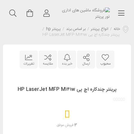
خانه
/
انواع پرینتر
/
بر اساس برند
/
پرینتر hp
/
پرینتر چندکاره اچ پی HP LaserJet MFP M۱۴۱w
محبوب
ارسال
خبر بده
مقایسه
تغییرات
پرینتر چندکاره اچ پی HP LaserJet MFP M۱۴۱w
3
فروش موفق