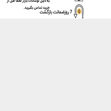
به دلیل نوسانات بازار لطفا قبل از
خرید تماس بگیرید.
نور پرینتر
فروشگاه ماشینهای اداری نور پرینتر مرجع تخصصی در زمینه فروش دستگاه
های کپی، پرینتر، اسکنر و فاکس و همچنین تمامی مواد و قطعات مصرفی
آنها و با داشتن سال ها تجربه، در خدمت مشتریان عزیز می باشد.
خدمات مشتریان
پاسخ به پرسش‌های متداول
رویه‌های بازگرداندن کالا