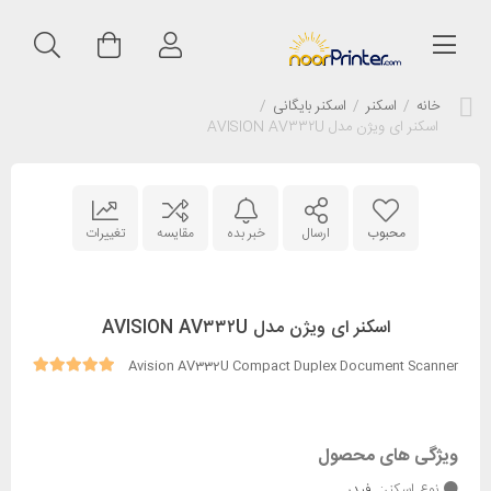
خانه
/
اسکنر
/
اسکنر بایگانی
/
اسکنر ای ویژن مدل AVISION AV۳۳۲U
محبوب
ارسال
خبر بده
مقایسه
تغییرات
اسکنر ای ویژن مدل AVISION AV۳۳۲U
Avision AV332U Compact Duplex Document Scanner
ویژگی های محصول
نوع اسکنر:
فیدر