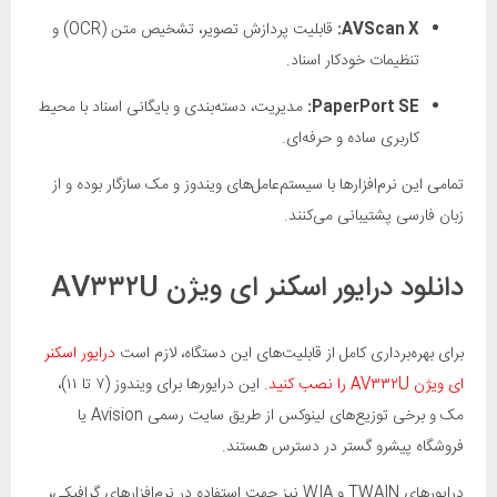
AVScan X:
قابلیت پردازش تصویر، تشخیص متن (OCR) و
تنظیمات خودکار اسناد.
PaperPort SE:
مدیریت، دسته‌بندی و بایگانی اسناد با محیط
کاربری ساده و حرفه‌ای.
تمامی این نرم‌افزارها با سیستم‌عامل‌های ویندوز و مک سازگار بوده و از
زبان فارسی پشتیبانی می‌کنند.
دانلود درایور اسکنر ای ویژن AV۳۳۲U
برای بهره‌برداری کامل از قابلیت‌های این دستگاه، لازم است
درایور اسکنر
ای ویژن AV۳۳۲U را نصب کنید
. این درایورها برای ویندوز (۷ تا ۱۱)،
مک و برخی توزیع‌های لینوکس از طریق سایت رسمی Avision یا
فروشگاه پیشرو گستر در دسترس هستند.
درایورهای TWAIN و WIA نیز جهت استفاده در نرم‌افزارهای گرافیکی،