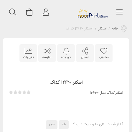
خانه
/
اسکنر
/
اسکنر i۲۶۲۰ کداک
محبوب
ارسال
خبر بده
مقایسه
تغییرات
اسکنر i۲۶۲۰ کداک
اسکنر کداک مدل i2620
آیا از قیمت های ما رضایت دارید؟
بله
خیر