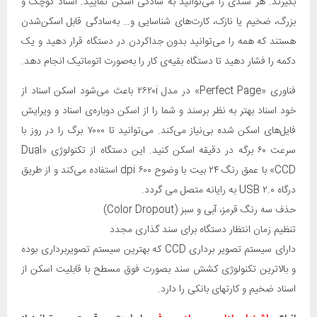
بگیرند. هر سندی را می‌توانید به سادگی اسکن نمایید. اسناد کوچک و
بزرگ، ضخیم یا نازک، کارت‌های شناسایی و… به‌سادگی قابل اسکن‌شدن
هستند که همه را می‌توانید بدون جداکردن در دستگاه قرار دهید و یک
دکمه را فشار دهید تا دستگاه بقیه‌ی کار را به‌صورت اتوماتیک انجام دهد.
فناوری «Perfect Page» در مدل ۲۶۲۰i باعث می‌شود اسکن اسناد از
خود اسناد بهتر به نظر برسند و شما را از اسکن دوباره‌ی اسناد و ویرایش
فایل‌های اسکن شده بی‌نیاز می‌کند. می‌توانید تا ۷۰۰۰ برگ را در روز با
سرعت ۶۰ برگه در دقیقه اسکن کنید. این دستگاه از تکنولوژی «Dual
CCD» با عمق رنگ ۲۴ بیت با وضوح ۶۰۰ dpi استفاده می‌کند و از طریق
درگاه USB ۲.۰ به رایانه متصل می گردد.
حذف سه رنگ قرمز، آبی و سبز (Color Dropout)
تنظیم زمان انتظار دستگاه برای سند گذاری مجدد
دارای سیستم تصویر برداری CCD که بهترین سیستم تصویربرداری بوده
و بالاترین تکنولوژی کشش سند بصورت فوق مسطح با قابلیت اسکن از
اسناد ضخیم و کارتهای بانکی را دارد.