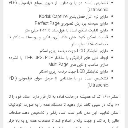
تشخیص اسناد دو یا چندتایی از طریق امواج فراصوتی (۳D-
Ultrasonic)
دارای نرم افزار فصل بندی Kodak Capture
دارای سیستم پردازش تصویری Perfect Page
دارای قابلیت اسکن اسناد با طول بلند تا ۴۰۶۴ میلی متر
قابلیت اسکن کارت های شناسایی، بانکی و برجسته حداکثر تا
ضخامت ۱/۲۵ میلی متر
دارای نمایشگر LCD جهت برنامه ریزی اسکنر
ایجاد فایل های گرافیکی با ساختار TIFF، JPG، PDF با فشرده
سازی مناسب و فایل های Multi Page
دارای نمایشگر LCD جهت برنامه ریزی اسکنر
تشخیص اسناد دو یا چندتایی از طریق امواج فراصوتی (۳D-
Ultrasonic)
اسکنر i۲۶۲۰ کداک همیشه در حالت آماده به کار قرار دارد. اسناد خود را تا
۱۰۰ برگ در سینی کاغذ قرار دهید تا دستگاه همه را به صورت اتوماتیک
اسکن نمایید. این مدل قادر است اسناد رنگی را تشخیص دهد، صفحات
خالی را رد کند و جهت برگه را اصلاح کند تا صفحات همه رو به بالا قرار