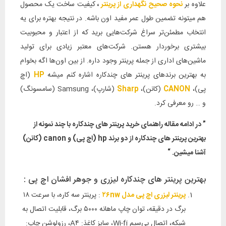
علاوه بر
نحوه صحیح نگهداری از پرینتر
،
کیفیت ساخت یک محصول
هم میتونه تضمین طول عمر مفید اون باشه. در نتیجه بهتره برای یه
انتخاب مطمئن‌تر سراغ شرکت‌هایی برید که از اعتبار و محبوبیت
بیشتری برخوردار هستن. شرکت‌های معتبر زیادی برای تولید
ماشین‌های اداری از جمله پرینتر وجود داره. از بین اون‌ها اگه بخوام
به بهترین برندهای پرینتر های چندکاره اشاره کنم میشه
HP
(اچ
پی)،
CANON
(کانن)،
Sharp
(شارپ)، Samsung (سامسونگ)
و … رو معرفی کرد.
” در ادامه مقاله راهنمای خرید پرینتر های چندکاره با چند نمونه از
بهترین پرینتر های چندکاره از دو برند hp (اچ پی) و canon (کانن)
آشنا میشین. “
بهترین پرینتر های چندکاره لیزری و جوهر افشان اچ پی :
پرینتر لیزری اچ پی مدل ۲۶nw
: پرینتر سه کاره، با سرعت ۱۸
برگ در دقیقه، توان چاپ ماهانه ۵۰۰۰ برگ، قابلیت اتصال به
شبکه، اتصال بی‌سیم Wi-fi، سایز کاغذ: A۴، رزولوشن چاپ: