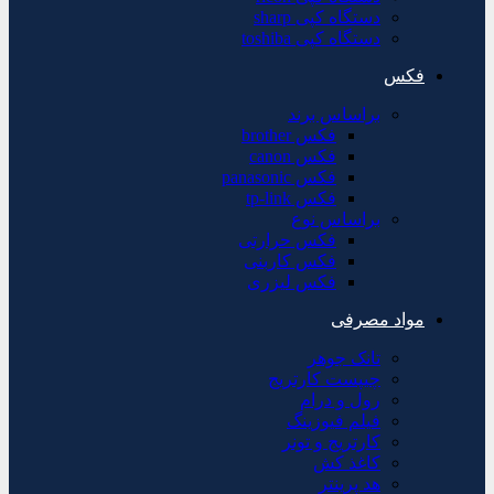
دستگاه کپی sharp
دستگاه کپی toshiba
فکس
براساس برند
فکس brother
فکس canon
فکس panasonic
فکس tp-link
براساس نوع
فکس حرارتی
فکس کاربنی
فکس لیزری
مواد مصرفی
تانک جوهر
چیپست کارتریج
رول و درام
فیلم فیوزینگ
کارتریج و تونر
کاغذ کش
هد پرینتر