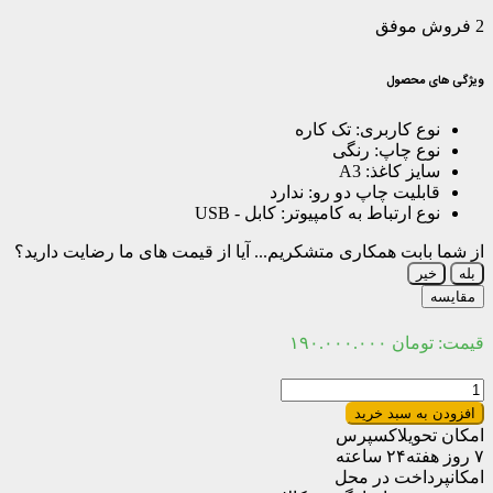
2
فروش موفق
ویژگی های محصول
نوع کاربری:
تک کاره
نوع چاپ:
رنگی
سایز کاغذ:
A3
قابلیت چاپ دو رو:
ندارد
نوع ارتباط به کامپیوتر:
کابل - USB
از شما بابت همکاری متشکریم...
آیا از قیمت های ما رضایت دارید؟
بله
خیر
مقایسه
قیمت:
تومان
۱۹۰.۰۰۰.۰۰۰
پرینتر
لیزری
افزودن به سبد خرید
رنگی
امکان تحویل
اکسپرس
اچ
۷ روز هفته
۲۴ ساعته
پی
امکان
پرداخت در محل
مدل