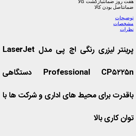
هفت روز ضمانت
بازگشت کالا
HP
ضمانت
اصل بودن کالا
Color
LaserJet
توضیحات
Professional
مشخصات
CP5225n
نظرات
عدد
پرینتر لیزری رنگی اچ پی مدل LaserJet
Professional CP۵۲۲۵n دستگاهی
باقدرت برای محیط های اداری و شرکت ها با
توان کاری بالا