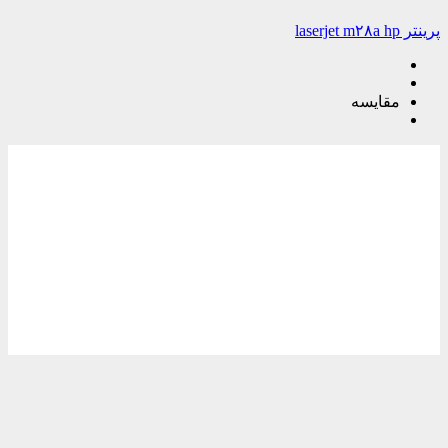
پرینتر laserjet m۲۸a hp
مقایسه