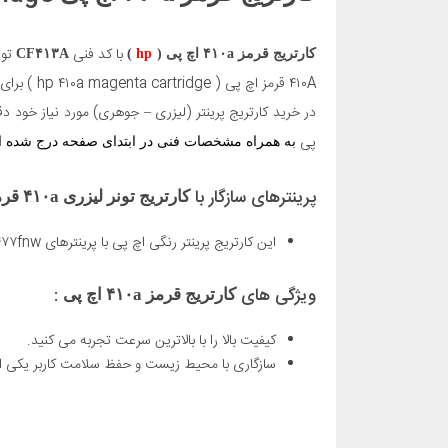
با کد فنی
تو
کارتریج قرمز ۴۱۰a اچ پی (
hp
)
CF۴۱۳A
۴۱۰A قرمز اچ پی ( hp ۴۱۰a magenta cartridge ) برای استفاده در
در خرید کارتریج پرینتر (لیزری – جوهری) مورد نیاز خود دق
پی
به همراه مشخصات فنی در ابتدای صفحه درج شده است
پرینترهای سازگار با
کارتریج تونر لیزری ۴۱۰a قرمز
این کارتریج پرینتر رنگی اچ پی با پرینترهای HP Colour LaserJet Pro M۳۷۷dw, M۴۵۲dn, M۴۵۲dw, M۴۵۲nw, M۴۷۷fdn, M۴۷۷fdw, M۴۷۷fnw سازگاری دارد.
ویژگی های
:
کارتریج قرمز ۴۱۰a اچ پی
کیفیت بالا را با بالاترین سرعت تجربه می کنید.
سازگاری با محیط زیست و حفظ سلامت کاربر یکی ا