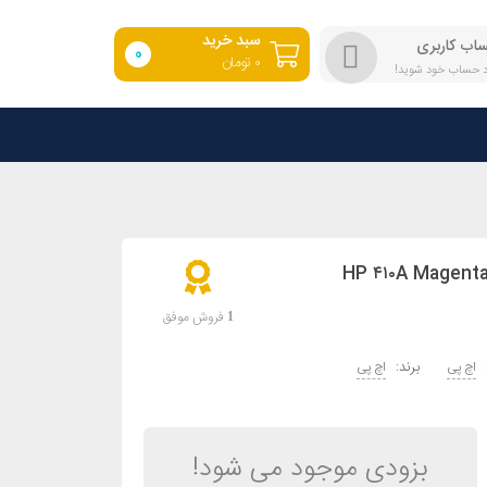
سبد خرید
اب کاربری
0
۰
تومان
رد حساب خود شوید!
فروش موفق
1
برند:
اچ پی
اچ پی
بزودی موجود می شود!