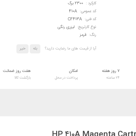
کارکرد :
2300 برگ
کد عمومی:
410A
کد فنی:
CF413A
نوع کارتریج:
لیزری رنگی
رنگ:
قرمز
آیا از قیمت های ما رضایت دارید؟
بله
خیر
۷ روز هفته
امکان
هفت روز ضمانت
۲۴ ساعته
پرداخت در محل
بازگشت کالا
HP ۴۱۰A Magenta Cart