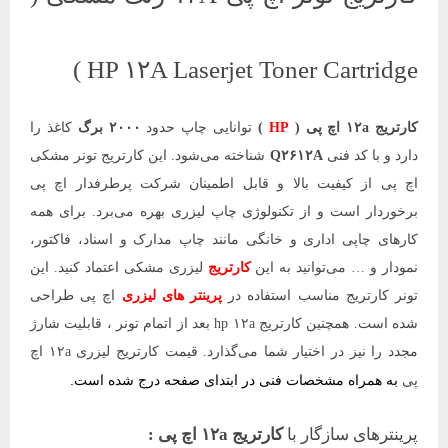
HP ۱۲A Laserjet Toner Cartridge )
کارتریج ۱۲a اچ پی
(
HP
)
توانایی چاپ حدود
۲۰۰۰ برگ
کاغذ را
دارد و با کد فنی
Q۲۶۱۲A
شناخته می‌شود. این کارتریج تونر مشکی
اچ پی از کیفیت بالا و قابل اطمینان شرکت پرطرفدار اچ پی
برخوردار است و از تکنولوژی چاپ لیزری بهره می‌برد. برای همه
کارهای چاپی اداری و خانگی مانند چاپ مدارک و اسناد، فاکتور،
نمودار و … می‌توانید به این
کارتریج
لیزری مشکی اعتماد کنید. این
تونر کارتریج مناسب استفاده در
پرینتر های لیزری
اچ پی طراحی
شده است. همچنین کارتریج hp ۱۲a بعد از اتمام تونر ، قابلیت شارژ
مجدد را نیز در اختیار شما می‌گذارد. قیمت کارتریج لیزری ۱۲a اچ
به همراه مشخصات فنی در ابتدای صفحه درج شده است.
پی
پرینترهای سازگار با
کارتریج ۱۲a اچ پی
: