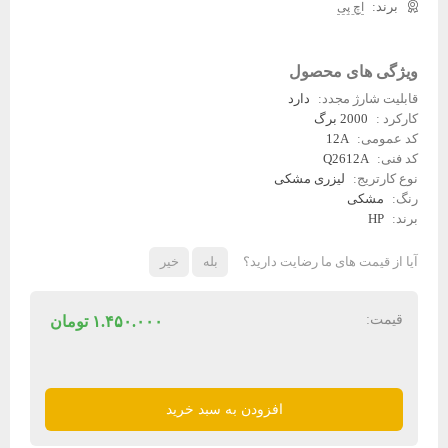
اچ پی
ویژگی های محصول
قابلیت شارژ مجدد:
دارد
کارکرد :
2000 برگ
کد عمومی:
12A
کد فنی:
Q2612A
نوع کارتریج:
لیزری مشکی
رنگ:
مشکی
برند:
HP
آیا از قیمت های ما رضایت دارید؟
بله
خیر
قیمت:
۱.۴۵۰.۰۰۰
تومان
کارتریج
تونر
افزودن به سبد خرید
مشکی
اچ