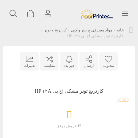
خانه
/
مواد مصرفی پرینتر و کپی
/
کارتریج و تونر
/
کارتریج تونر مشکی اچ پی HP ۱۲A
محبوب
ارسال
خبر بده
مقایسه
تغییرات
کارتریج تونر مشکی اچ پی HP ۱۲A
19
فروش موفق