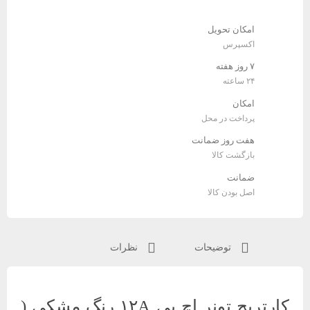
پی
HP
امکان تحویل
12A
اکسپرس
عدد
۷ روز هفته
۲۴ ساعته
امکان
پرداخت در محل
هفت روز ضمانت
بازگشت کالا
ضمانت
اصل بودن کالا
توضیحات
نظرات
کارتریج تونر اچ پی ۱۲A رنگ مشکی (