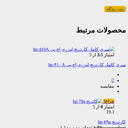
محصولات مرتبط
امتیاز
3.5
از 5
سری کامل کارتریج لیزری اچ پی hp ۴۱۰A
مقایسه
حراج!
امتیاز
0
از 5
19.1
کارتریج hp ۷۹a
Current
Original
تومان
۱.۳۶۰.۰۰۰
تومان
۱.۱۰۰.۰۰۰