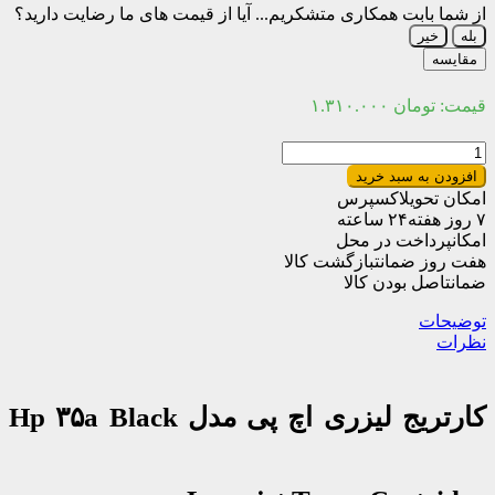
از شما بابت همکاری متشکریم...
آیا از قیمت های ما رضایت دارید؟
بله
خیر
مقایسه
قیمت:
تومان
۱.۳۱۰.۰۰۰
کارتریج
تونر
افزودن به سبد خرید
مشکی
امکان تحویل
اکسپرس
اچ
۷ روز هفته
۲۴ ساعته
پی
امکان
پرداخت در محل
مدل
هفت روز ضمانت
بازگشت کالا
Hp
ضمانت
اصل بودن کالا
35a
(
توضیحات
غیر
نظرات
اورجینال
)
عدد
کارتریج لیزری اچ پی مدل Hp ۳۵a Black