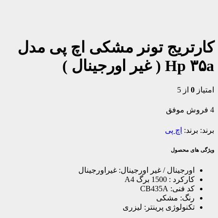
کارتریج تونر مشکی اچ پی مدل
Hp ۳۵a ( غیر اورجینال )
امتیاز
0
از 5
4
فروش موفق
برند:
اچ پی
ویژگی های محصول
اورجینال / غیر اورجینال:
غیراورجینال
کارکرد :
1500 برگ A4
کد فنی:
CB435A
رنگ:
مشکی
تکنولوژی پرینتر:
لیزری