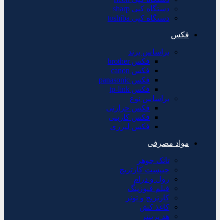
دستگاه کپی sharp
دستگاه کپی toshiba
فکس
براساس برند
فکس brother
فکس canon
فکس panasonic
فکس tp-link
براساس نوع
فکس حرارتی
فکس کاربنی
فکس لیزری
مواد مصرفی
تانک جوهر
چیپست کارتریج
رول و درام
فیلم فیوزینگ
کارتریج و تونر
کاغذ کش
هد پرینتر