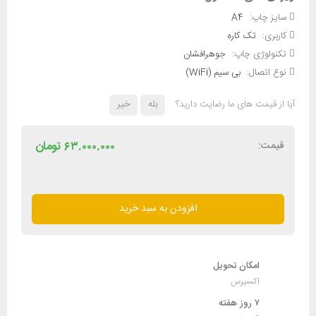
سایز چاپ:
A4
کاربری:
تک کاره
تکنولوژی چاپ:
جوهرافشان
نوع اتصال:
بی سیم (WiFi)
آیا از قیمت های ما رضایت دارید؟
بله
خیر
قیمت:
۶۳.۰۰۰.۰۰۰
تومان
پرینتر
جوهرافشان
افزودن به سبد خرید
رنگی
اپسون
مدل
EcoTank
امکان تحویل
L8050
اکسپرس
عدد
۷ روز هفته