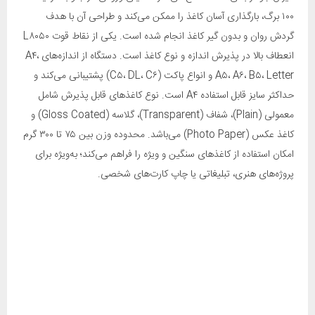
۱۰۰ برگ، بارگذاری آسان کاغذ را ممکن می‌کند و طراحی آن با هدف
گردش روان و بدون گیر کاغذ انجام شده است. یکی از نقاط قوت L۸۰۵۰
انعطاف بالا در پذیرش اندازه و نوع کاغذ است. دستگاه از اندازه‌های A۴،
A۵، A۶، B۵، Letter و انواع پاکت (C۵، DL، C۶) پشتیبانی می‌کند و
حداکثر سایز قابل استفاده A۴ است. نوع کاغذهای قابل پذیرش شامل
معمولی (Plain)، شفاف (Transparent)، گلاسه (Gloss Coated) و
کاغذ عکس (Photo Paper) می‌باشد. محدوده وزن بین ۷۵ تا ۳۰۰ گرم
امکان استفاده از کاغذهای سنگین و ویژه را فراهم می‌کند؛ به‌ویژه برای
پروژه‌های هنری، تبلیغاتی یا چاپ کارت‌های شخصی.