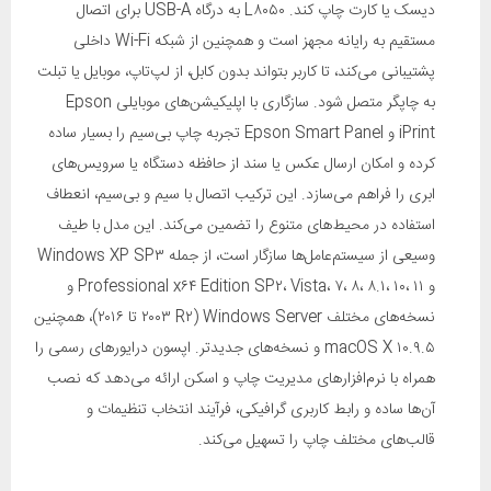
دیسک یا کارت چاپ کند. L۸۰۵۰ به درگاه USB-A برای اتصال
مستقیم به رایانه مجهز است و همچنین از شبکه Wi-Fi داخلی
پشتیبانی می‌کند، تا کاربر بتواند بدون کابل، از لپ‌تاپ، موبایل یا تبلت
به چاپگر متصل شود. سازگاری با اپلیکیشن‌های موبایلی Epson
iPrint و Epson Smart Panel تجربه چاپ بی‌سیم را بسیار ساده
کرده و امکان ارسال عکس یا سند از حافظه دستگاه یا سرویس‌های
ابری را فراهم می‌سازد. این ترکیب اتصال با سیم و بی‌سیم، انعطاف
استفاده در محیط‌های متنوع را تضمین می‌کند. این مدل با طیف
وسیعی از سیستم‌عامل‌ها سازگار است، از جمله Windows XP SP۳
و Professional x۶۴ Edition SP۲، Vista، ۷، ۸، ۸.۱، ۱۰، ۱۱ و
نسخه‌های مختلف Windows Server (۲۰۰۳ R۲ تا ۲۰۱۶)، همچنین
macOS X ۱۰.۹.۵ و نسخه‌های جدیدتر. اپسون درایورهای رسمی را
همراه با نرم‌افزارهای مدیریت چاپ و اسکن ارائه می‌دهد که نصب
آن‌ها ساده و رابط کاربری گرافیکی، فرآیند انتخاب تنظیمات و
قالب‌های مختلف چاپ را تسهیل می‌کند.