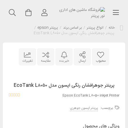
خانه
/
انواع پرینتر
/
بر اساس برند
/
پرینتر epson
/
پرینتر جوهرافشان رنگی اپسون مدل EcoTank L۸۰۵۰
محبوب
ارسال
خبر بده
مقایسه
تغییرات
پرینتر جوهرافشان رنگی اپسون مدل EcoTank L۸۰۵۰
Epson EcoTank L8050 inkjet Printer
برچسب:
پرینتر اپسون جوهری
ویژگی های محصول