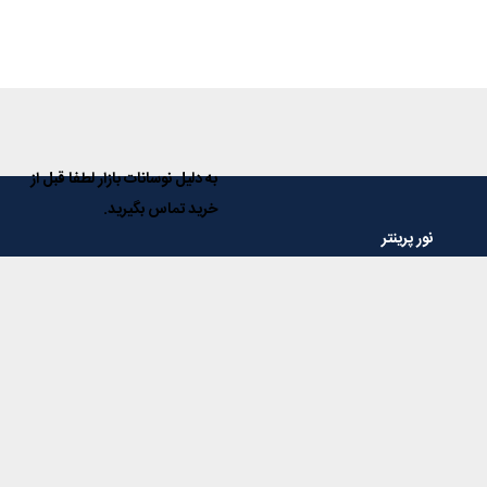
به دلیل نوسانات بازار لطفا قبل از
خرید تماس بگیرید.
نور پرینتر
فروشگاه ماشینهای اداری نور پرینتر مرجع تخصصی در زمینه فروش دستگاه
های کپی، پرینتر، اسکنر و فاکس و همچنین تمامی مواد و قطعات مصرفی
آنها و با داشتن سال ها تجربه، در خدمت مشتریان عزیز می باشد.
خدمات مشتریان
پاسخ به پرسش‌های متداول
رویه‌های بازگرداندن کالا
شرایط استفاده