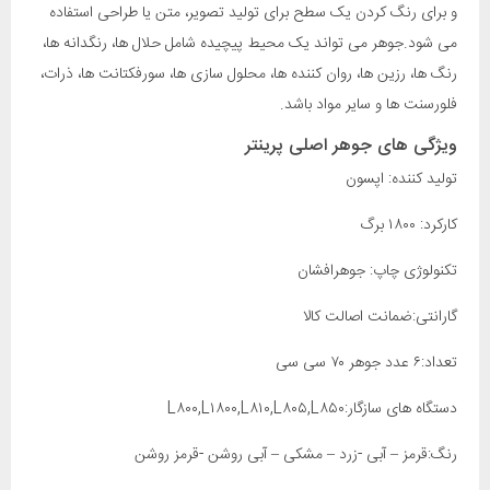
و برای رنگ کردن یک سطح برای تولید تصویر، متن یا طراحی استفاده
می شود.جوهر می تواند یک محیط پیچیده شامل حلال ها، رنگدانه ها،
رنگ ها، رزین ها، روان کننده ها، محلول سازی ها، سورفکتانت ها، ذرات،
فلورسنت ها و سایر مواد باشد.
ویژگی های جوهر اصلی پرینتر
تولید کننده: اپسون
کارکرد: ۱۸۰۰ برگ
تکنولوژی چاپ: جوهرافشان
گارانتی:ضمانت اصالت کالا
تعداد:۶ عدد جوهر ۷۰ سی سی
دستگاه های سازگار:L۸۰۰,L۱۸۰۰,L۸۱۰,L۸۰۵,L۸۵۰
رنگ:قرمز – آبی -زرد – مشکی – آبی روشن -قرمز روشن